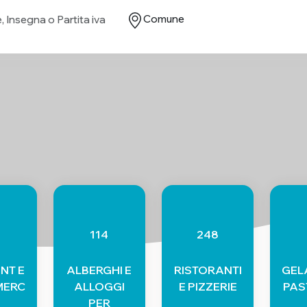
114
248
NT E
ALBERGHI E
RISTORANTI
GELA
MERC
ALLOGGI
E PIZZERIE
PAS
PER