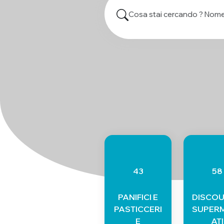
43
58
PANIFICI E
DISCOU
PASTICCERI
SUPER
E
ATI