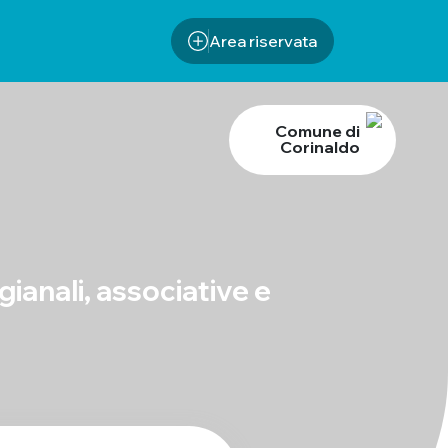
Area riservata
Comune di
Corinaldo
igianali, associative e